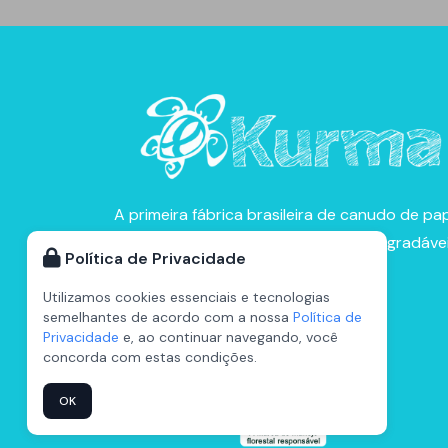
A primeira fábrica brasileira de canudo de pap
Produzindo descartáveis 100% biodegradáve
Política de Privacidade
com certificação FSC desde 2018.
Utilizamos cookies essenciais e tecnologias
semelhantes de acordo com a nossa
Política de
Privacidade
e, ao continuar navegando, você
concorda com estas condições.
OK