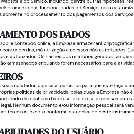
ebsite e do Serviço, incluindo, dentre outras hipóteses, real
 melhoramento das funcionalidades do Serviço, para customi
zados somente no processamento dos pagamentos dos Serviço
NAMENTO DOS DADOS
 sobre conteúdo online, a Empresa armazenará criptografica
 contra perdas, má utilização e acessos não autorizados. Es
ados e autorizados. Os hashes dos relatórios gerados també
rão armazenados enquanto forem necessários para a ativida
EIROS
oais coletados com seus parceiros para que este faça a aut
prias políticas de privacidade, pelas quais a Empresa não
artilhado em nenhuma hipótese, exceto se expressamente au
 legal. Nenhum documento e/ou informação pessoal será ven
uer terceiros, exceto conforme estabelecido neste instrume
SABILIDADES DO USUÁRIO