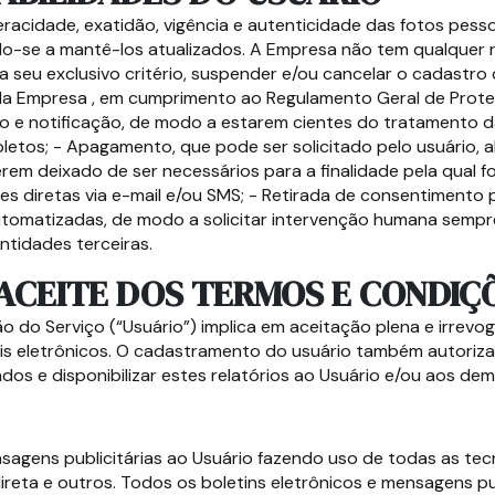
veracidade, exatidão, vigência e autenticidade das fotos pes
o-se a mantê-los atualizados. A Empresa não tem qualquer r
a seu exclusivo critério, suspender e/ou cancelar o cadastro
 da Empresa , em cumprimento ao Regulamento Geral de Prot
sso e notificação, de modo a estarem cientes do tratamento 
letos; - Apagamento, que pode ser solicitado pelo usuário,
erem deixado de ser necessários para a finalidade pela qual 
 diretas via e-mail e/ou SMS; - Retirada de consentimento pa
tomatizadas, de modo a solicitar intervenção humana sempre 
ntidades terceiras.
ACEITE DOS TERMOS E CONDIÇ
o do Serviço (“Usuário”) implica em aceitação plena e irrev
is eletrônicos. O cadastramento do usuário também autoriza 
s e disponibilizar estes relatórios ao Usuário e/ou aos dema
agens publicitárias ao Usuário fazendo uso de todas as te
direta e outros. Todos os boletins eletrônicos e mensagens pu