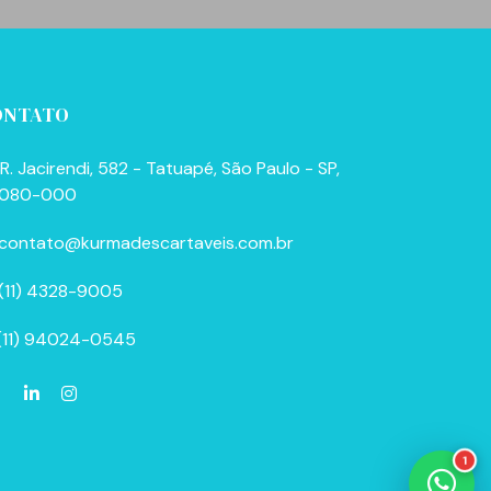
ONTATO
R. Jacirendi, 582 - Tatuapé, São Paulo - SP,
080-000
contato@kurmadescartaveis.com.br
(11) 4328-9005
(11) 94024-0545
1