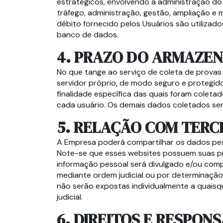
estratégicos, envolvendo a administração do W
tráfego, administração, gestão, ampliação e
débito fornecido pelos Usuários são utili
banco de dados.
4. PRAZO DO ARMAZE
No que tange ao serviço de coleta de provas
servidor próprio, de modo seguro e protegido
finalidade específica das quais foram colet
cada usuário. Os demais dados coletados se
5. RELAÇÃO COM TERC
A Empresa poderá compartilhar os dados pess
Note-se que esses websites possuem suas pró
informação pessoal será divulgado e/ou comp
mediante ordem judicial ou por determinação
não serão expostas individualmente a quaisq
judicial.
6. DIREITOS E RESPON