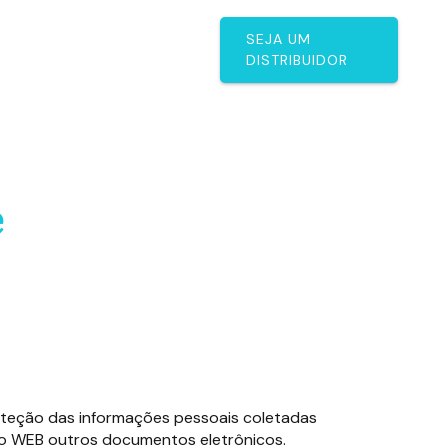
s
Diferenciais
SEJA UM
DISTRIBUIDOR
e
proteção das informações pessoais coletadas
údo WEB outros documentos eletrônicos.