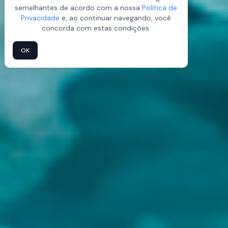
semelhantes de acordo com a nossa
Política de
Privacidade
e, ao continuar navegando, você
concorda com estas condições.
OK